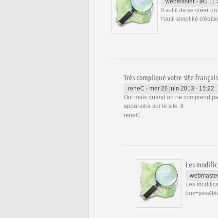
webmaster
-
jeu 11
Il suffit de se créer u
l'outil simplifié d'édit
Très compliqué votre site français
reneC
-
mer 26 juin 2013 - 15:22
Oui mais quand on ne comprend pas b
apparaitre sur le site .fr
reneC
Les modific
webmaste
Les modifica
box=yes&b