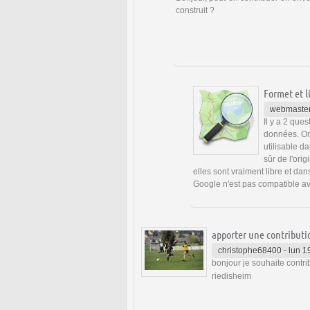
construit ?
Formet et l
webmaste
Il y a 2 que
données. On 
utilisable d
sûr de l'ori
elles sont vraiment libre et da
Google n'est pas compatible a
apporter une contributi
christophe68400
-
lun 1
bonjour je souhaite contri
riedisheim