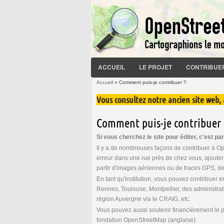
ACCUEIL
LE PROJET
CONTRIBUE
Accueil
» Comment puis-je contribuer ?
Vous êtes ici
Vous consultez notre ancien site web,
Comment puis-je contribuer 
Si vous cherchez le site pour éditer, c'est par
Il y a de nombreuses façons de contribuer à O
erreur dans une rue près de chez vous, ajout
partir d'images aériennes ou de traces GPS, d
En tant qu'institution, vous pouvez contribuer 
Rennes, Toulouse, Montpellier, des administra
région Auvergne via le CRAIG, etc.
Vous pouvez aussi soutenir financièrement le pr
fondation OpenStreetMap (anglaise).