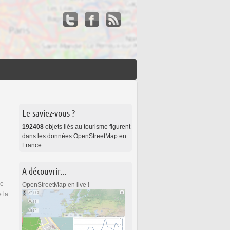
Le saviez-vous ?
192408
objets liés au tourisme figurent
dans les données OpenStreetMap en
France
A découvrir...
me
Services et outils d'OSM-FR
OpenStreetMap en live !
 la