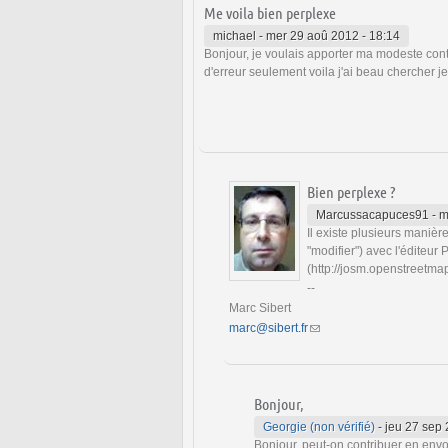
Me voila bien perplexe
michael
-
mer 29 aoû 2012 - 18:14
Bonjour, je voulais apporter ma modeste cont
d'erreur seulement voila j'ai beau chercher 
Bien perplexe ?
Marcussacapuces91
-
m
Il existe plusieurs manières
"modifier") avec l'éditeur 
(http://josm.openstreetma
--
Marc Sibert
marc@sibert.fr
(link sends e-mail)
Bonjour,
Georgie (non vérifié)
-
jeu 27 sep 
Bonjour, peut-on contribuer en env