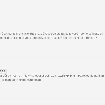
'étais sur le site officiel (que j'ai découvert juste après le votre). Je ne vois pas où
rement, qu'est ce que vous proposez comme action pour notre zone (France) ?
2:23
r débuter est ici : http://wiki.openstreetmap.org/wiki/FR:Main_Page, également un
fr.flossmanuals.net/openstreetmap/