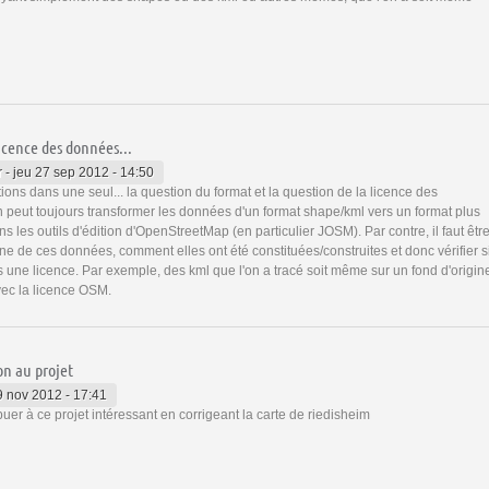
icence des données...
r
-
jeu 27 sep 2012 - 14:50
stions dans une seul... la question du format et la question de la licence des
peut toujours transformer les données d'un format shape/kml vers un format plus
ans les outils d'édition d'OpenStreetMap (en particulier JOSM). Par contre, il faut êtr
gine de ces données, comment elles ont été constituées/construites et donc vérifier s
ns une licence. Par exemple, des kml que l'on a tracé soit même sur un fond d'origin
vec la licence OSM.
on au projet
9 nov 2012 - 17:41
buer à ce projet intéressant en corrigeant la carte de riedisheim