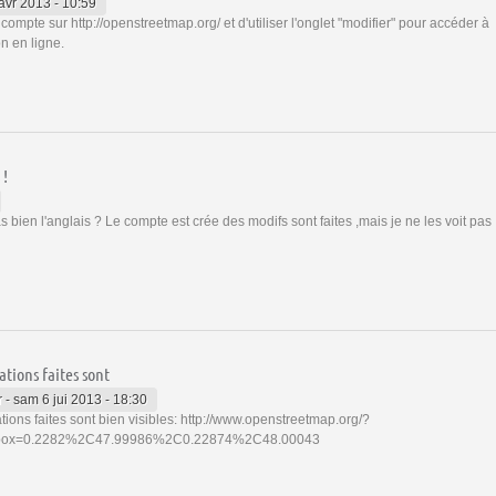
 avr 2013 - 10:59
n compte sur http://openstreetmap.org/ et d'utiliser l'onglet "modifier" pour accéder à
ion en ligne.
 !
ien l'anglais ? Le compte est crée des modifs sont faites ,mais je ne les voit pas
ations faites sont
r
-
sam 6 jui 2013 - 18:30
tions faites sont bien visibles: http://www.openstreetmap.org/?
box=0.2282%2C47.99986%2C0.22874%2C48.00043