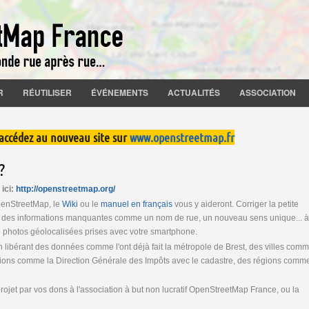
R
RÉUTILISER
ÉVÉNEMENTS
ACTUALITÉS
ASSOCIATION
 accédez au nouveau site sur
www.openstreetmap.fr
?
 ici:
http://openstreetmap.org/
penStreetMap, le
Wiki
ou le
manuel en français
vous y aideront. Corriger la petite
er des informations manquantes comme un nom de rue, un nouveau sens unique... à
e photos géolocalisées prises avec votre smartphone.
en libérant des données comme l'ont déjà fait la métropole de Brest, des villes com
tions comme la Direction Générale des Impôts avec le cadastre, des régions comme
ojet par vos dons à l'association à but non lucratif OpenStreetMap France, ou la