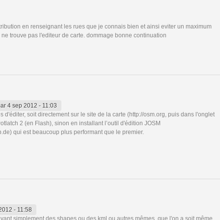
ribution en renseignant les rues que je connais bien et ainsi eviter un maximum
je ne trouve pas l'editeur de carte. dommage bonne continuation
ar 4 sep 2012 - 11:03
 d'éditer, soit directement sur le site de la carte (http://osm.org, puis dans l'onglet
Potlatch 2 (en Flash), sinon en installant l’outil d'édition JOSM
p.de) qui est beaucoup plus performant que le premier.
2012 - 11:58
oyant simplement des shapes ou des kml ou autres mêmes, que l'on a soit même