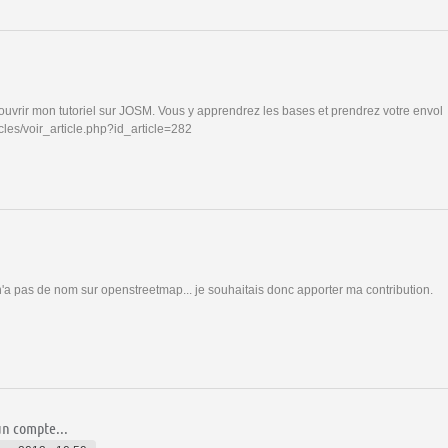
couvrir mon tutoriel sur JOSM. Vous y apprendrez les bases et prendrez votre envol
icles/voir_article.php?id_article=282
 n'a pas de nom sur openstreetmap... je souhaitais donc apporter ma contribution.
 un compte...