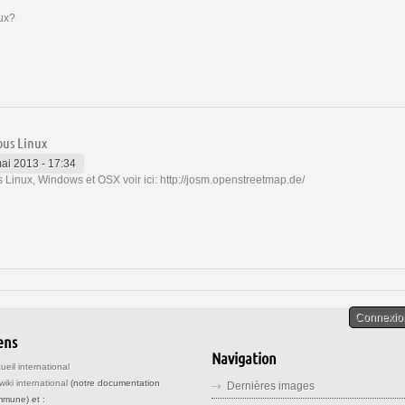
nux?
ous Linux
mai 2013 - 17:34
us Linux, Windows et OSX voir ici: http://josm.openstreetmap.de/
Connexio
ens
Navigation
ueil international
wiki international
(notre documentation
Dernières images
mune) et :