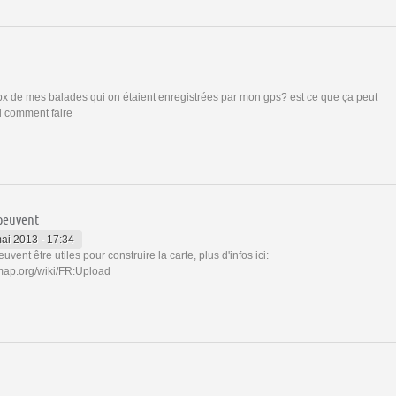
px de mes balades qui on étaient enregistrées par mon gps? est ce que ça peut
ui comment faire
 peuvent
mai 2013 - 17:34
vent être utiles pour construire la carte, plus d'infos ici:
tmap.org/wiki/FR:Upload