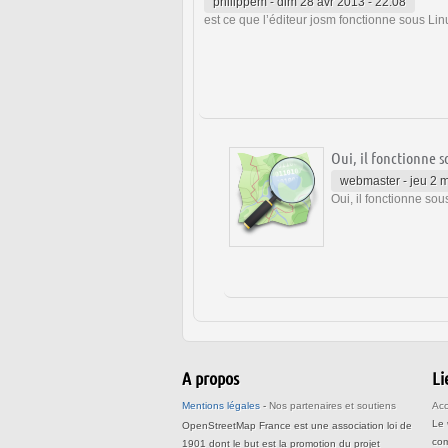
philippem
-
dim 28 avr 2013 - 22:08
est ce que l’éditeur josm fonctionne sous Li
Oui, il fonctionne s
webmaster
-
jeu 2 
Oui, il fonctionne so
A propos
Li
Mentions légales
-
Nos partenaires et soutiens
Acc
Le
OpenStreetMap France est une association loi de
com
1901 dont le but est la promotion du projet