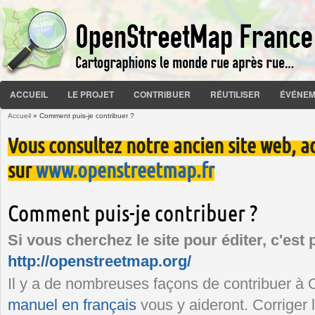
ACCUEIL
LE PROJET
CONTRIBUER
RÉUTILISER
ÉVÉNEM
Accueil
» Comment puis-je contribuer ?
Vous êtes ici
Vous consultez notre ancien site web, a
sur
www.openstreetmap.fr
Comment puis-je contribuer ?
Si vous cherchez le site pour éditer, c'est p
http://openstreetmap.org/
Il y a de nombreuses façons de contribuer à
manuel en français
vous y aideront. Corriger 