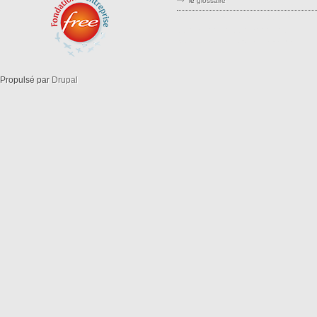
le
glossaire
stree stteet srreet sreet openstreetm
openstreetma opensreetmap
openstreetmaps openstreemap
Propulsé par
Drupal