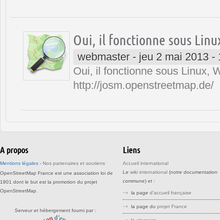
Oui, il fonctionne sous Linu
webmaster
-
jeu 2 mai 2013 -
Oui, il fonctionne sous Linux, 
http://josm.openstreetmap.de/
A propos
Liens
Mentions légales
-
Nos partenaires et soutiens
Accueil international
Le
wiki international
(notre documentation
OpenStreetMap France est une association loi de
commune) et :
1901 dont le but est la promotion du projet
OpenStreetMap.
la page
d'accueil française
la page du
projet France
Serveur et hébergement fourni par :