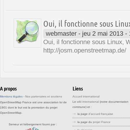
Oui, il fonctionne sous Linu
webmaster
-
jeu 2 mai 2013 -
Oui, il fonctionne sous Linux, 
http://josm.openstreetmap.de/
A propos
Liens
Mentions légales
-
Nos partenaires et soutiens
Accueil international
Le
wiki international
(notre documentation
OpenStreetMap France est une association loi de
commune) et :
1901 dont le but est la promotion du projet
OpenStreetMap.
la page
d'accueil française
la page du
projet France
Serveur et hébergement fourni par :