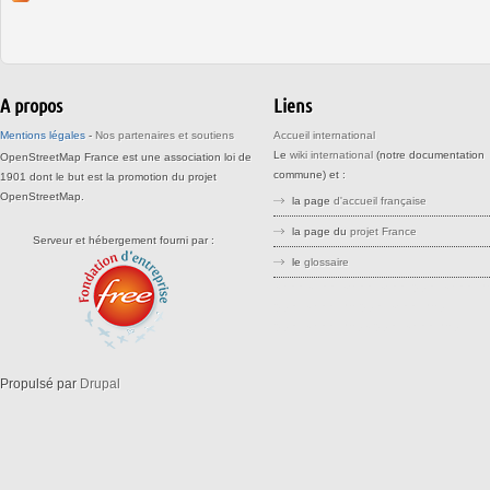
A propos
Liens
Mentions légales
-
Nos partenaires et soutiens
Accueil international
Le
wiki international
(notre documentation
OpenStreetMap France est une association loi de
commune) et :
1901 dont le but est la promotion du projet
OpenStreetMap.
la page
d'accueil française
la page du
projet France
Serveur et hébergement fourni par :
le
glossaire
stree stteet srreet sreet openstreetm
openstreetma opensreetmap
openstreetmaps openstreemap
Propulsé par
Drupal