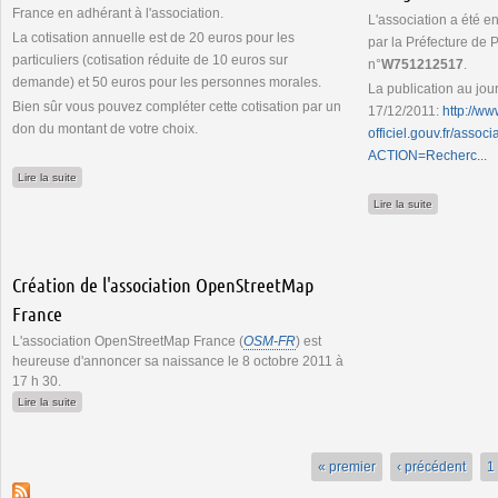
France en adhérant à l'association.
L'association a été e
La cotisation annuelle est de 20 euros pour les
par la Préfecture de P
particuliers (cotisation réduite de 10 euros sur
n°
W751212517
.
demande) et 50 euros pour les personnes morales.
La publication au journ
Bien sûr vous pouvez compléter cette cotisation par un
17/12/2011:
http://ww
don du montant de votre choix.
officiel.gouv.fr/assoc
ACTION=Recherc...
de Adhérer à OpenStreetMap France
Lire la suite
de OpenStree
Lire la suite
Création de l'association OpenStreetMap
France
L'association OpenStreetMap France (
OSM-FR
) est
heureuse d'annoncer sa naissance le 8 octobre 2011 à
17 h 30.
de Création de l'association OpenStreetMap France
Lire la suite
« premier
‹ précédent
1