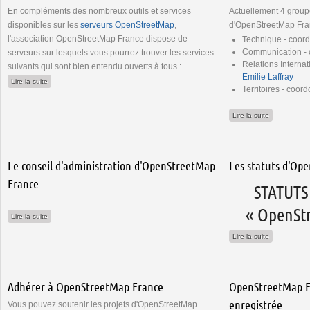
En compléments des nombreux outils et services
Actuellement 4 groupe
disponibles sur les
serveurs OpenStreetMap
,
d'OpenStreetMap Fra
l'association OpenStreetMap France dispose de
Technique - coor
Communication - 
serveurs sur lesquels vous pourrez trouver les services
Relations Interna
suivants qui sont bien entendu ouverts à tous :
Emilie Laffray
de Les services et outils d'OpenStreetMap France
Lire la suite
Territoires - coor
de Les grou
Lire la suite
Le conseil d'administration d'OpenStreetMap
Les statuts d'Op
France
STATUTS 
« OpenSt
de Le conseil d'administration d'OpenStreetMap France
Lire la suite
de Les stat
Lire la suite
Adhérer à OpenStreetMap France
OpenStreetMap Fr
enregistrée
Vous pouvez soutenir les projets d'OpenStreetMap