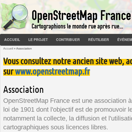
ACCUEIL
LE PROJET
CONTRIBUER
RÉUTILISER
ÉVÉNEM
Accueil
» Association
Vous êtes ici
Vous consultez notre ancien site web, a
sur
www.openstreetmap.fr
Association
OpenStreetMap France est une association à bu
loi de 1901 dont l'objectif est de promouvoir 
notamment la collecte, la diffusion et l'utilis
cartographiques sous licences libres.