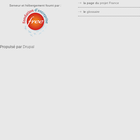
la page du
projet France
Serveur et hébergement fourni par :
le
glossaire
stree stteet srreet sreet openstreetm
openstreetma opensreetmap
openstreetmaps openstreemap
Propulsé par
Drupal