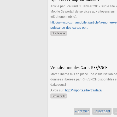
Article paru ce lundi 2 Janvier 2012 sur le site
Mobile (le portail de services aux citoyens sur
téléphone mobile).
http://www.proximamobile.fr/article/la-montee-e
puissance-des-cartes-op...
de La montée en puissance des cartes Op
Lire la suite
Visualisation des Gares RFF/SNCF
Marc Sibert a mis en place une visualisation d
données libérées par RFF/SNCF disponibles s
data.gouv.fr
A voir sur:
http://imports.sibert.fr/data/
de Visualisation des Gares RFF/SNCF
Lire la suite
« premier
‹ précédent