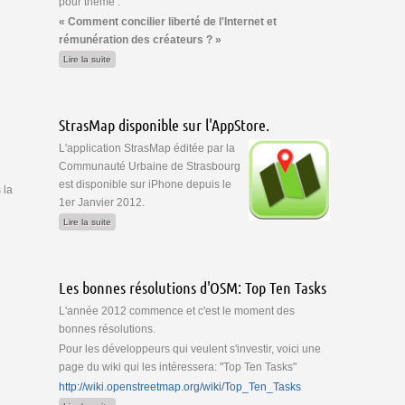
pour thème :
« Comment concilier liberté de l'Internet et
rémunération des créateurs ? »
de OpenStreetMap France au Sénat le 11 janvier 2012
Lire la suite
StrasMap disponible sur l'AppStore.
L'application StrasMap éditée par la
Communauté Urbaine de Strasbourg
est disponible sur iPhone depuis le
 la
1er Janvier 2012.
de StrasMap disponible sur l'AppStore.
Lire la suite
Les bonnes résolutions d'OSM: Top Ten Tasks
L'année 2012 commence et c'est le moment des
bonnes résolutions.
Pour les développeurs qui veulent s'investir, voici une
page du wiki qui les intéressera: "Top Ten Tasks"
http://wiki.openstreetmap.org/wiki/Top_Ten_Tasks