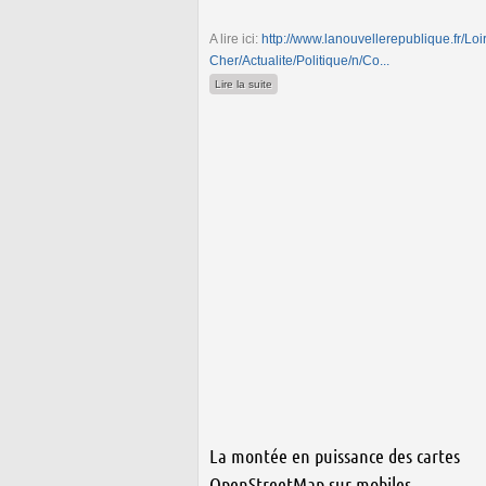
A lire ici:
http://www.lanouvellerepublique.fr/Loir
Cher/Actualite/Politique/n/Co...
de OpenStreetMap et opendata dans la N
Lire la suite
La montée en puissance des cartes
OpenStreetMap sur mobiles