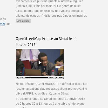
événements les plus marquants à intervale régulier
(une fois, deux fois par mois ?). Ce genre de billet
existe depuis longtemps chez nos voisins anglais et
allemands et nous n'hésiterons pas à nous en inspirer.
uveau
de Résumé des activités récentes d'OSM #1
Lire la suite
OSM
sur
 passer à OSM
OpenStreetMap France au Sénat le 11
janvier 2012
Notre Président, Gaël MUSQUET a été sollicité, sur les
recommandations d'autres associations promouvant le
Libre (l'APRIL vous êtes là), par le Sénat.
Il s'est donc rendu au Sénat mercredi 11 janvier 2012
de 9 heures 30 à 13 heures à une table ronde ayant