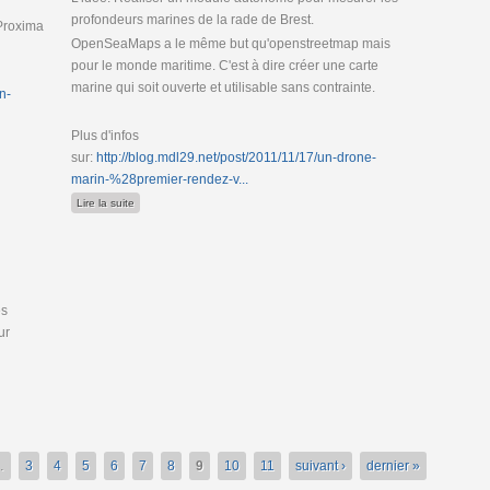
profondeurs marines de la rade de Brest.
 Proxima
OpenSeaMaps a le même but qu'openstreetmap mais
pour le monde maritime. C'est à dire créer une carte
marine qui soit ouverte et utilisable sans contrainte.
n-
Plus d'infos
enStreetMap sur mobiles
sur:
http://blog.mdl29.net/post/2011/11/17/un-drone-
marin-%28premier-rendez-v...
de Un drone marin pour le projet OpenSeaMaps
Lire la suite
es
ur
…
3
4
5
6
7
8
9
10
11
suivant ›
dernier »