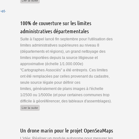
de Les bonnes résolutions d'OSM: Top Ten Tasks
Lire la suite
-et-
100% de couverture sur les limites
ouvelle République
administratives départementales
Suite à l'appel lancé fin septembre pour l'utilisation des
limites administratives supérieures au niveau 8
(départements et régions), un grand nettoyage des
limites importées depuis la source litigieuse et
approximative (échelle 1/1.000.000e)
"Cartographes Associés" a été entrepris. Ces limites
ont été remplacées par celles provenant du cadastre,
seule source légale pour définir ces
limites, généralement de plans images à l'échelle
1/2500 ou 1/5000e (et pour certaines communes trop
difficile à géoréférencer, des tableaux d'assemblages).
de 100% de couverture sur les limites administratives départementales
Lire la suite
Un drone marin pour le projet OpenSeaMaps
L'idée: Réaliser un module autonome pour mesurer les