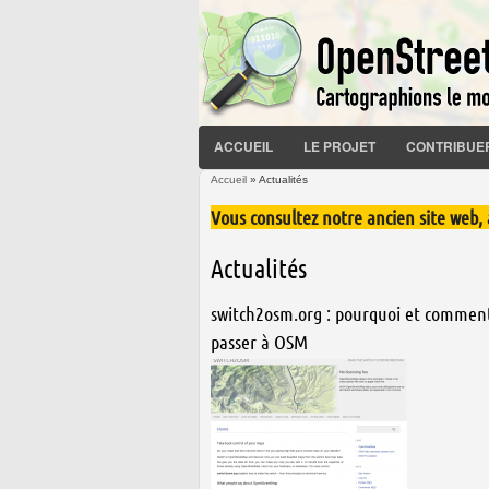
ACCUEIL
LE PROJET
CONTRIBUE
Accueil
» Actualités
Vous êtes ici
Vous consultez notre ancien site web,
Actualités
Pages
switch2osm.org : pourquoi et commen
passer à OSM