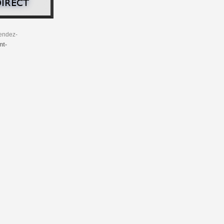
endez-
nt-
Clermont-Ferrand