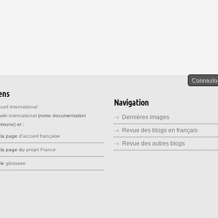
Connexio
ens
Navigation
ueil international
wiki international
(notre documentation
Dernières images
mune) et :
Revue des blogs en français
la page
d'accueil française
Revue des autres blogs
la page du
projet France
le
glossaire
ee stteet srreet sreet openstreetmap
enstreetma opensreetmap
enstreetmaps openstreemap