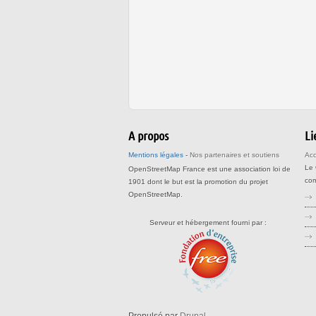
A propos
Li
Mentions légales
-
Nos partenaires et soutiens
Acc
Le
OpenStreetMap France est une association loi de
com
1901 dont le but est la promotion du projet
OpenStreetMap.
Serveur et hébergement fourni par :
str
op
op
Propulsé par
Drupal