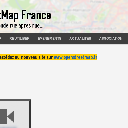
R
RÉUTILISER
ÉVÉNEMENTS
ACTUALITÉS
ASSOCIATION
 accédez au nouveau site sur
www.openstreetmap.fr