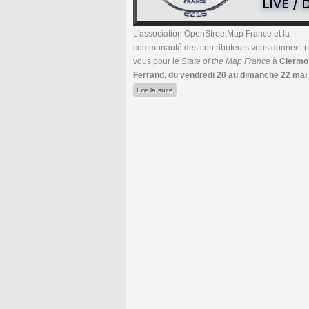
L'association OpenStreetMap France et la
communauté des contributeurs vous donnent r
vous pour le
State of the Map France
à
Clermo
Ferrand, du vendredi 20 au dimanche 22 mai
.
de SOTM-FR 2016 les 20, 21 et 22 mai à 
Lire la suite