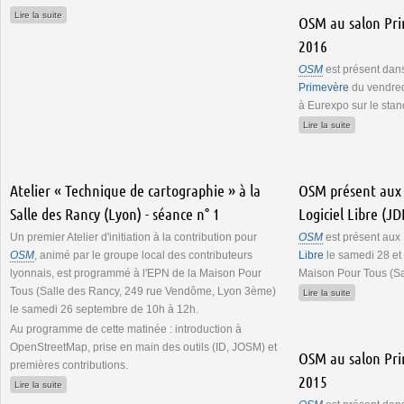
de OSM au salon Primevère du 23 au 25 février 2018
Lire la suite
OSM au salon Pri
2016
OSM
est présent dans
Primevère
du vendred
à Eurexpo sur le sta
de OSM au s
Lire la suite
Atelier « Technique de cartographie » à la
OSM présent aux
Salle des Rancy (Lyon) - séance n° 1
Logiciel Libre (J
Un premier Atelier d'initiation à la contribution pour
OSM
est présent aux
OSM
, animé par le groupe local des contributeurs
Libre
le samedi 28 et
lyonnais, est programmé à l'EPN de la Maison Pour
Maison Pour Tous (Sa
Tous (Salle des Rancy, 249 rue Vendôme, Lyon 3ème)
de OSM prés
Lire la suite
le samedi 26 septembre de 10h à 12h.
Au programme de cette matinée : introduction à
OpenStreetMap, prise en main des outils (ID, JOSM) et
OSM au salon Pri
premières contributions.
2015
de Atelier « Technique de cartographie » à la Salle des Rancy (Lyon) - séance n° 
Lire la suite