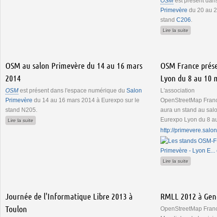
OSM
est présent dans
Primevère
du 20 au 2
stand
C206
.
de OSM au s
Lire la suite
OSM au salon Primevère du 14 au 16 mars
OSM France prése
2014
Lyon du 8 au 10 
OSM
est présent dans l'espace numérique du
Salon
L'association
Primevère
du 14 au 16 mars 2014 à Eurexpo sur le
OpenStreetMap Fran
stand N205.
aura un stand au salo
Eurexpo Lyon du 8 a
de OSM au salon Primevère du 14 au 16 mars 2014
Lire la suite
http://primevere.salon
de OSM Fran
Lire la suite
Journée de l'Informatique Libre 2013 à
RMLL 2012 à Genè
Toulon
OpenStreetMap Franc