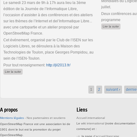
Mondiales du Logicie
Le samedi 23 mars de 9h à 17h aura lieu la 3ème
juillet.
édition de la Journée de l’Informatique Libre,
Deux conférences au
l’occasion d’assister à des conférences et des ateliers
programme
sur les thèmes de l’Internet et del’Informatique Libre...
de RMLL 201
Lire la suite
avec une cartopartie et un atelier proposé par
OpenStreetMap France.
Cet événement, organisé par le Club de l’ISEN sur les
Logiciels Libres, se déroulera à la Maison des
Technologies de Toulon, place Georges Pompidou, au
sein de l’ISEN-Toulon.
Pour tout renseignement:
http://jil2013.fr/
de Journée de l'Informatique Libre 2013 à Toulon
Lire la suite
1
2
suivant ›
dernie
A propos
Liens
Mentions légales
-
Nos partenaires et soutiens
Accueil international
Le
wiki international
(notre documentation
OpenStreetMap France est une association loi de
commune) et :
1901 dont le but est la promotion du projet
OpenStreetMap.
la page
d'accueil française