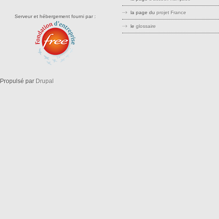
la page du
projet France
Serveur et hébergement fourni par :
le
glossaire
stree stteet srreet sreet openstreetm
openstreetma opensreetmap
openstreetmaps openstreemap
Propulsé par
Drupal