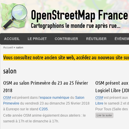
ACCUEIL
LE PROJET
CONTRIBUER
RÉUTILISER
ÉVÉNEM
Accueil
» salon
Vous êtes ici
Vous consultez notre ancien site web, accédez au nouveau site su
salon
Pages
OSM au salon Primevère du 23 au 25 février
OSM présent aux
2018
Logiciel Libre (J
OSM
est présent dans l'
espace numérique
du
Salon
OSM
est présent aux
Primevère
du vendredi 23 au dimanche 25 février 2018
Libre
le samedi 2 et 
à Eurexpo sur le stand
C205
.
Pour Tous (Salle des
Cette année OSM anime également deux ateliers : le
de OSM prés
Lire la suite
samedi à 17h et le dimanche à 17h.