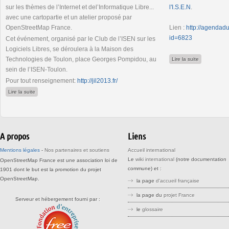
sur les thèmes de l’Internet et del’Informatique Libre...
l'I.S.E.N
.
avec une cartopartie et un atelier proposé par
OpenStreetMap France.
Lien :
http://agendad
id=6823
Cet événement, organisé par le Club de l’ISEN sur les
Logiciels Libres, se déroulera à la Maison des
Technologies de Toulon, place Georges Pompidou, au
de GULLVAR 
Lire la suite
sein de l’ISEN-Toulon.
Pour tout renseignement:
http://jil2013.fr/
de Journée de l'Informatique Libre 2013 à Toulon
Lire la suite
A propos
Liens
Mentions légales
-
Nos partenaires et soutiens
Accueil international
Le
wiki international
(notre documentation
OpenStreetMap France est une association loi de
commune) et :
1901 dont le but est la promotion du projet
OpenStreetMap.
la page
d'accueil française
la page du
projet France
Serveur et hébergement fourni par :
le
glossaire
stree stteet srreet sreet openstreetm