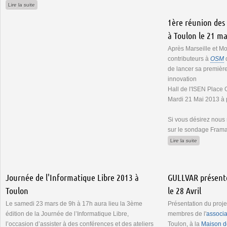
de Réunion OSM à Toulon le jeudi 28 novembre
Lire la suite
1ère réunion des
à Toulon le 21 ma
Après Marseille et Mo
contributeurs à
OSM
d
de lancer sa premièr
innovation
Hall de l'ISEN Place
Mardi 21 Mai 2013 à 
Si vous désirez nous 
sur le sondage Frama
de 1ère réun
Lire la suite
Journée de l'Informatique Libre 2013 à
GULLVAR présent
Toulon
le 28 Avril
Le samedi 23 mars de 9h à 17h aura lieu la 3ème
Présentation du proj
édition de la Journée de l’Informatique Libre,
membres de l'
associ
l’occasion d’assister à des conférences et des ateliers
Toulon, à la
Maison d