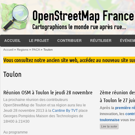
ACCUEIL
LE PROJET
CONTRIBUER
RÉUTILISER
ÉVÉNEM
Accueil
»
Regions
»
PACA
» Toulon
Vous êtes ici
Vous consultez notre ancien site web, accédez au nouveau site su
Toulon
Réunion OSM à Toulon le jeudi 28 novembre
2ème réunion des
à Toulon le 27 ju
La prochaine réunion des contributeurs
OpenStreetMap de Toulon et sa région aura lieu le
Après la
première r
Jeudi 28 novembre 2013 à la
Cantine By TVT
place
innovation, les
contr
Georges Pompidou Maison des Technologies de
toulonnaise
vous inv
18H00 à 21H30
de 2ème réun
Lire la suite
Au programme