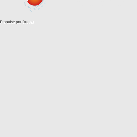
openstreetma opensreetmap
openstreetmaps openstreemap
Propulsé par
Drupal