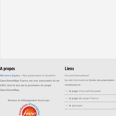
A propos
Liens
Mentions légales
-
Nos partenaires et soutiens
Accueil international
Le
wiki international
(notre documentation
OpenStreetMap France est une association loi de
commune) et :
1901 dont le but est la promotion du projet
OpenStreetMap.
la page
d'accueil française
la page du
projet France
Serveur et hébergement fourni par :
le
glossaire
stree stteet srreet sreet openstreetm