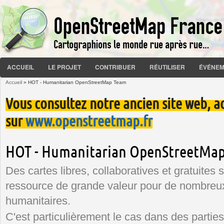
ACCUEIL
LE PROJET
CONTRIBUER
RÉUTILISER
ÉVÉNEM
Accueil
» HOT - Humanitarian OpenStreetMap Team
Vous êtes ici
Vous consultez notre ancien site web, a
sur
www.openstreetmap.fr
HOT - Humanitarian OpenStreetMa
Des cartes libres, collaboratives et gratuites 
ressource de grande valeur pour de nombreux
humanitaires.
C'est particulièrement le cas dans des partie