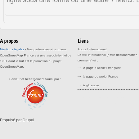
ligne sous une forme ou une autre ? Merci. 
A propos
Liens
Mentions légales
-
Nos partenaires et soutiens
Accueil international
Le
wiki international
(notre documentation
OpenStreetMap France est une association loi de
commune) et :
1901 dont le but est la promotion du projet
OpenStreetMap.
la page
d'accueil française
la page du
projet France
Serveur et hébergement fourni par :
le
glossaire
stree stteet srreet sreet openstreetm
openstreetma opensreetmap
openstreetmaps openstreemap
Propulsé par
Drupal