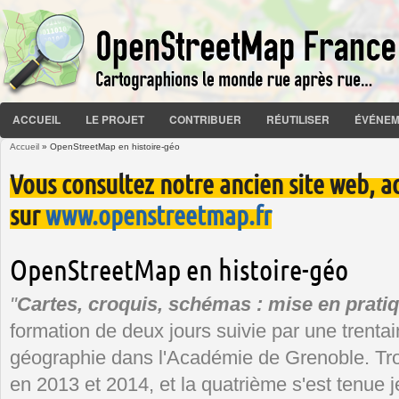
ACCUEIL
LE PROJET
CONTRIBUER
RÉUTILISER
ÉVÉNEM
Accueil
» OpenStreetMap en histoire-géo
Vous êtes ici
Vous consultez notre ancien site web, a
sur
www.openstreetmap.fr
OpenStreetMap en histoire-géo
"
Cartes, croquis, schémas : mise en prati
formation de deux jours suivie par une trentai
géographie dans l'Académie de Grenoble. Troi
en 2013 et 2014, et la quatrième s'est tenue