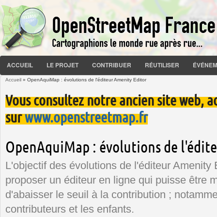
ACCUEIL
LE PROJET
CONTRIBUER
RÉUTILISER
ÉVÉNEM
Accueil
» OpenAquiMap : évolutions de l'éditeur Amenity Editor
Vous êtes ici
Vous consultez notre ancien site web, a
sur
www.openstreetmap.fr
OpenAquiMap : évolutions de l'édit
L'objectif des évolutions de l'éditeur Amenity
proposer un éditeur en ligne qui puisse être 
d'abaisser le seuil à la contribution ; notamm
contributeurs et les enfants.