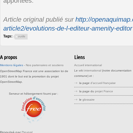
apportées.
Article original publié sur
http://openaquimap.
article2/evolutions-de-l-editeur-amenity-editor
Tags:
outils
A propos
Liens
Mentions légales
-
Nos partenaires et soutiens
Accueil international
Le
wiki international
(notre documentation
OpenStreetMap France est une association loi de
commune) et :
1901 dont le but est la promotion du projet
OpenStreetMap.
la page
d'accueil française
la page du
projet France
Serveur et hébergement fourni par :
le
glossaire
stree stteet srreet sreet openstreetm
openstreetma opensreetmap
openstreetmaps openstreemap
Propulsé par
Drupal