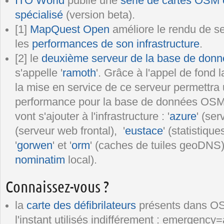
ITO World
publie une
série de cartes OSM 
spécialisé
(version beta).
[1]
MapQuest Open
améliore le rendu de s
les
performances de son infrastructure
.
[2] le
deuxième serveur de la base de don
s'appelle '
ramoth
'. Grâce à l'appel de fond 
la mise en service de ce serveur permettra 
performance pour la base de données OSM.
vont s'ajouter à l'infrastructure : '
azure
' (se
(serveur web frontal), '
eustace
' (statistiqu
'
gorwen
' et '
orm
' (caches de tuiles geoDNS),
nominatim
local).
Connaissez-vous ?
la
carte des défibrilateurs
présents dans OS
l'instant utilisés indifférement : emergency