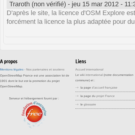
Traroth (non vérifié)
-
jeu 15 mar 2012 - 11:
D'après le site, la licence d'OSM Explore 
forcément la licence la plus adaptée pour du 
A propos
Liens
Mentions légales
-
Nos partenaires et soutiens
Accueil international
Le
wiki international
(notre documentation
OpenStreetMap France est une association loi de
commune) et :
1901 dont le but est la promotion du projet
OpenStreetMap.
la page
d'accueil française
la page du
projet France
Serveur et hébergement fourni par :
le
glossaire
stree stteet srreet sreet openstreetm
openstreetma opensreetmap
openstreetmaps openstreemap