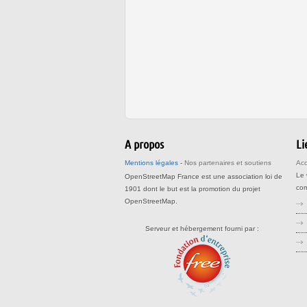
A propos
Li
Mentions légales
-
Nos partenaires et soutiens
Acc
Le
OpenStreetMap France est une association loi de
com
1901 dont le but est la promotion du projet
OpenStreetMap.
Serveur et hébergement fourni par :
str
op
op