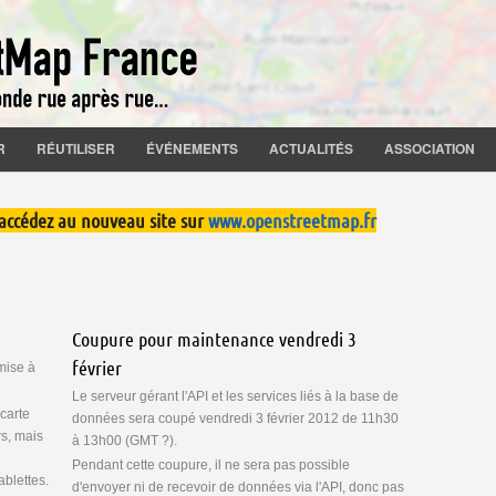
R
RÉUTILISER
ÉVÉNEMENTS
ACTUALITÉS
ASSOCIATION
 accédez au nouveau site sur
www.openstreetmap.fr
Coupure pour maintenance vendredi 3
février
 mise à
Le serveur gérant l'API et les services liés à la base de
 carte
données sera coupé vendredi 3 février 2012 de 11h30
s, mais
à 13h00 (GMT ?).
Pendant cette coupure, il ne sera pas possible
ablettes.
d'envoyer ni de recevoir de données via l'API, donc pas