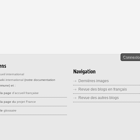
Connexio
ens
Navigation
ueil international
wiki international
(notre documentation
Dernières images
mune) et :
Revue des blogs en français
la page
d'accueil française
Revue des autres blogs
la page du
projet France
le
glossaire
ee stteet srreet sreet openstreetmap
enstreetma opensreetmap
enstreetmaps openstreemap