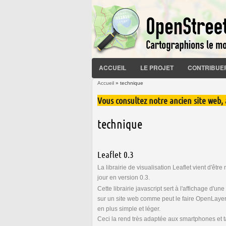
ACCUEIL
LE PROJET
CONTRIBUE
Accueil
» technique
Vous êtes ici
Vous consultez notre ancien site web,
technique
Leaflet 0.3
La librairie de visualisation Leaflet vient d'être
jour en version 0.3.
Cette librairie javascript sert à l'affichage d'une
sur un site web comme peut le faire OpenLayer
en plus simple et léger.
Ceci la rend très adaptée aux smartphones et t