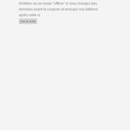
d'édition ou en mode "offline" si vous chargez des
données avant la coupure et envoyez vos éditions
après celle-ci.
de Coupure pour maintenance vendredi 3 février
Lire la suite