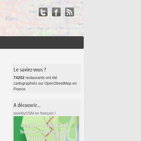
Le saviez-vous ?
74202
restaurants ont été
cartographiés sur OpenStreetMap en
France
A découvrir...
weeklyOSM en français !
Services et outils d'OSM-FR