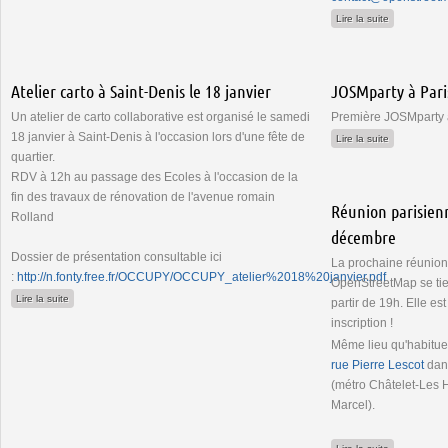
de Appel à p
Lire la suite
Atelier carto à Saint-Denis le 18 janvier
JOSMparty à Paris
Un atelier de carto collaborative est organisé le samedi
Première JOSMparty à
18 janvier à Saint-Denis à l'occasion lors d'une fête de
de JOSMparty
Lire la suite
quartier.
RDV à 12h au passage des Ecoles à l'occasion de la
fin des travaux de rénovation de l'avenue romain
Réunion parisien
Rolland
décembre
Dossier de présentation consultable ici
La prochaine réunion 
:
http://n.fonty.free.fr/OCCUPY/OCCUPY_atelier%2018%20janvier.pdf
OpenStreetMap se ti
de Atelier carto à Saint-Denis le 18 janvier
Lire la suite
partir de 19h. Elle es
inscription !
Même lieu qu'habitue
rue Pierre Lescot
dans
(métro Châtelet-Les H
Marcel).
de Réunion 