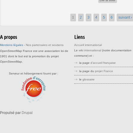
Lire la suite
1
2
3
4
5
6
suivant ›
A propos
Liens
Mentions légales
-
Nos partenaires et soutiens
Accueil international
Le
wiki international
(notre documentation
OpenStreetMap France est une association loi de
commune) et :
1901 dont le but est la promotion du projet
OpenStreetMap.
la page
d'accueil française
la page du
projet France
Serveur et hébergement fourni par :
le
glossaire
stree stteet srreet sreet openstreetm
openstreetma opensreetmap
openstreetmaps openstreemap
Propulsé par
Drupal