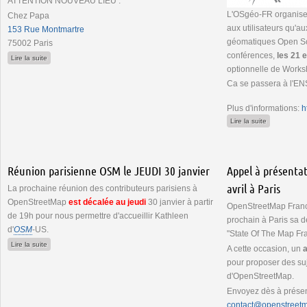
ATTENTION NOUVEAU LIEU :
L'OSgéo-FR organise
Chez Papa
aux utilisateurs qu'a
153 Rue Montmartre
géomatiques Open So
75002 Paris
conférences,
les 21 e
de Réunion parisienne OSM le vendredi 28 février
Lire la suite
optionnelle de Works
Ca se passera à l'EN
Plus d'informations:
h
de FOSS4G-
Lire la suite
Réunion parisienne OSM le JEUDI 30 janvier
Appel à présentat
avril à Paris
La prochaine réunion des contributeurs parisiens à
OpenStreetMap
est
décalée
au jeudi
30 janvier à partir
OpenStreetMap France 
de 19h pour nous permettre d'accueillir Kathleen
prochain à Paris sa 
d'
OSM
-US.
"State Of The Map F
de Réunion parisienne OSM le JEUDI 30 janvier
Lire la suite
A cette occasion, un
a
pour proposer des suj
d'OpenStreetMap.
Envoyez dès à présent
contact@openstreetm